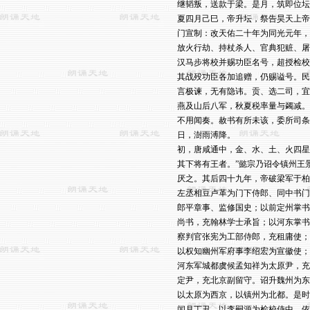
继韬叛，送款于梁。是月，筑即位坛
夏四月己巳，帝升坛，祭告昊天上帝
门宣制：改天佑二十年为同光元年，
放火行劫、持杖杀人、官典犯赃、屠
汉马步将校并赐功臣名号，超授检校
其战殁功臣各加追赠，仍赐谥号。民
言极谏，无有隐讳。贡、选二司，宜
燕及山后八军，秋夏税率量与蠲减。
不用闻奏。赦书有所未该，委所司条
日，澍雨溥降。

初，唐咸通中，金、水、土、火四星
其下将有王者。”懿宗乃诏令镇州王
厌之。其后四十九年，帝破梁军于柏
左丞相豆卢革为门下侍郎、同中书门
郎平章事、监修国史；以前定州掌书
尚书，充翰林学士承旨；以河东掌书
察判官张宪为工部侍郎，充租庸使；
以权知幽州军府事李绍宏为宣徽使；
河东军城都虞候孟知祥为太原尹，充
定尹，充北京副留守。诏升魏州为东
以太原为西京，以镇州为北都。是时
闰月丁丑，以李嗣源为检校侍中，依