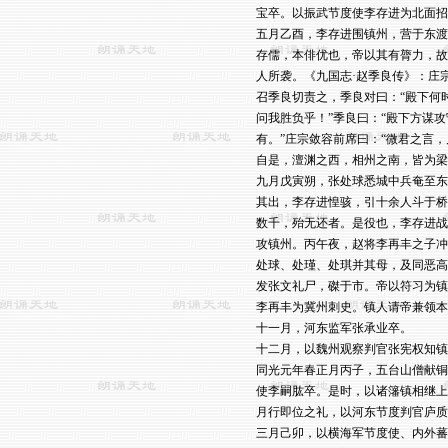
宝卒。以振武节度使李存进为北面招
五月乙酉，李存进围镇州，营于东渡
存儒，本俳优也，帝以其有膂力，故
人所袭。《九国志·赵季良传》：庄
召季良切责之，季良对曰：“殿下何时
问我胜负乎！”季良曰：“殿下方谋
有。”庄宗敛容前席曰：“微君之言，
自是，澶渊之西，相州之南，皆为梁
九月戊寅朔，张处球悉城中兵奄至东
其出，李存进惶骇，引十余人斗于桥
数千，殆无还者。是役也，李存进战
攻镇州。丙午夜，赵将李再丰之子冲
处球、处瑾、处琪并其母，及同恶高
发张文礼尸，磔于市。帝以符习为镇
李再丰为冀州刺史。镇人请帝兼领本
十一月，河东监军张承业卒。

十二月，以魏州观察判官张宪权知镇
同光元年春正月丙子，五台山僧献铜
使李嗣肱卒。是时，以诸籓镇相继上
月行即位之礼，以河东节度判官庐质
三月己卯，以横海军节度使、内外蕃