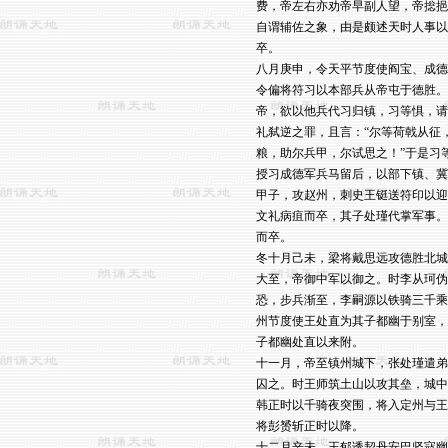
费，帝左右亦劝帝早副人望，帝捴挹
自谓辅佐之象，由是颇述天时人事以
卒。

八月庚申，令天平节度使阎宝、成德
令偏将符习以本部兵从帝屯于德胜。
帝，欲以他兵代习归镇，习等惧，请
礼弑逆之罪，且言：“尔等荷戟从征
粮，助尔兵甲，尔试思之！”于是习
授习成德军兵马留后，以部下镇、冀
甲子，攻赵州，刺史王铤送符印以迎
文礼病疽而卒，其子处瑾代掌军事。
而卒。

冬十月己未，梁将戴思远攻德胜北城
大至，帝御中军以御之。时李从珂伪
恐，步兵渐至，李嗣源以铁骑三千乘
州节度使王处直为其子都幽于别室，
子都幽处直以来附。

十一月，帝至镇州城下，张处瑾遣弟
囚之。时王师筑土山以攻其垒，城中
韩正时以千骑夜突围，将入定州与王
将彭赟斩正时以降。

十二月辛未，王郁诱契丹安巴坚寇幽