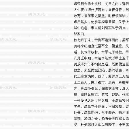
请帝日令勇士挑战，旬日之内，寇若
人中夜往博州济河东，昼夜督役，居
数万，晨压帝之新垒。时板筑虽毕，
虐用其人，使步军堙壕登堞。又于上
城中危急。帝自杨刘引军阵于西岸，
邹家口。

秋七月丁未，帝御军沿河而南，梁军
骑将李绍贻直抵梁军垒，梁益恐。又
遁，复保于杨村。帝军屯于德胜。甲
八月壬申朔，帝遣李绍斌以甲士五千
兵戍泽州，不徇韬之逆。既而梁遣董
救之。未至而城已陷，裴约被害，帝
代王彦章为帅。戊子，凝帅众五万结
士二百人，戮于都市。庚寅，帝御军
奔，帝虚怀引见，赐御衣玉带，屏人
校，则终见败亡。赵岩、赵鹄、张汉
一朝便见大用；霍彦威、王彦章皆宿
奖使。彦章立性刚暴，不耐凌制，梁
处分，彦章悒悒，形于颜色。自河津
陕虢、泽潞之众，趋石会关以寇太原
凝、杜晏球领大军以当陛下，令王彦