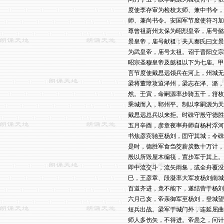
度使李存审为检校太师、兼中书令，
师、兼尚书令。安国军节度使符习加
尊曾祖蔚州太保为昭烈皇帝，庙号懿
景皇帝，庙号献祖；夫人秦氏曰文景
为武皇帝，庙号太祖。诏于晋阳立宗
昭宗圣穆皇帝及懿祖以下为七庙。甲
言节度使戴思远领兵在河上，州城无
梁将董璋攻迫泽州，梁志在泽、潞，
然。壬寅，命嗣源率步骑五千，箝枚
乘城而入，郓州平。制以李嗣源为天
戴思远总兵以来拒。时硃守殷守德胜
五月辛酉，彦章夜率舟师自杨村浮河
书焦彦宾驰至杨刘，固守其城；令硃
是时，德胜军食刍茭薪炭数十万计，
殷以所毁屋木编筏，置步军于其上。
即中流交斗，流矢雨集，或全舟覆没
巳，王彦章、段凝率大军攻杨刘南城
百道齐进，竟不能下，遂结营于杨刘
六月己亥，帝亲御军至杨刘，登城望
短兵出战。梁军于城门外，连延屈曲
师人多伤矢，不得进。帝患之，问计