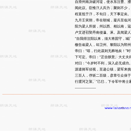
自滑州南决破河堤，使水东注曹、濮
闻此议。臣惟汴人兵力，聚则不少，
程直抵于汴，不旬日，天下事定矣。”
九月壬寅朔，帝在朝城，凝兵至临河
阳为梁人所据，州以西、相以南，寇
卢文进召契丹南侵瀛、涿。及闻梁人
“自我得汶阳以来，须大将固守，城
檄告谕梁人，却卫州、黎阳以为郓州
帝曰：“嘻，行此谋则无葬地矣！”
下可定。帝曰：“正合朕意。大丈夫
对曰：“今岁时不利，深入必无成功
源遣骑军侦视，至递公镇，梁军来挑
三百人，俘斩二百级，彦章引众保于
行渡河之策。”己巳，下令军中将士家