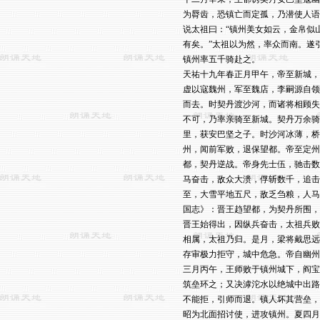
为脣齿，恐镇亡而定孤，乃潜使人语
说太祖曰：“镇州美女如云，金帛似
有矣。”太祖以为然，率众而南。遂
镇州率五千骑赴之。

天祐十九年春正月甲午，帝至新城，
虚以寇魏州，军至魏店，李嗣源自领
而去。时契丹渡沙河，而诸将相顾失
不可，乃率亲骑至新城。契丹万余骑
里，获安巴坚之子。时沙河冰薄，桥
州，闻前军败，退保望都。帝至定州
都，契丹逆战。帝身先士伍，驰击数
马奋击，敌众大溃，俘斩数千，追击
至，大雪平地五尺，敌乏刍粮，人马
国志》：晋王趋望都，为契丹所围，
晋王始得出，因纵兵奋击，太祖兵败
相属，太祖乃归。是月，梁将戴思远
存审极力拒守，城中危急。帝自幽州
三月丙午，王师败于镇州城下，阎宝
筑垒环之；又决滹沱水以绝城中出路
不能拒，引师而退。镇人坏其营垒，
昭为北面招讨使，进攻镇州。夏四月