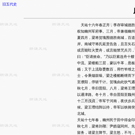
旧五代史
    天祐十六年春正月，李存审城
权知幽州军府事。三月，帝兼领幽州
夏四月，梁将贺瑰围德胜南城，百道
岸。南城守将氏延赏告急，且言矢石
或言能吐火焚舟，或言能禁咒兵刃，
曰：“臣请效命。”乃以巨索连舟十
中流。梁楼船三层，蒙以牛革，悬板
楯；又于上流取甕数百，用竹笮维之
士，令乘烟鼓噪。梁之楼船断绁而下
至濮阳，俘斩千计。贺瑰由此饮气遘
秋七月，帝归晋阳。八月，梁将王瓚
以通津路。冬十月，帝自晋阳至魏州
十二月戊戌，帝军于河南，夜伏步兵
候。梁王瓚结阵以待，帝军以铁骑突
北城。

天祐十七年春，幽州民于田中得金印，
秋七月，梁将刘鄩、尹皓寇同州。先
留务，请梁主降节。梁主怒，不与，