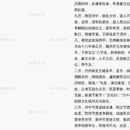
兵围同州，友谦来告难，帝遣蕃汉总
师赴援。

九月，师至河中，朝至夕济，梁人不
谋，迟明，进军距梁垒；梁人悉众以
李嗣昭以轻骑抗之，梁军奔溃，追斩
数日，鄩遂宵遁。王师追及于渭河，
几，鄩忧恚发病而卒。王师略地至奉
天祐十八年春正月，魏州开元寺僧传
天，子孙宝之”八字也，群僚称贺。
矣。篆文古体，人不之识，至是献之
位，帝不从。

二月，代州刺史王建及卒。是月，镇
酒酣乐作，闻镕遇杀，遽投觯而泣曰
宗绝祀，冤哉！”先是，滹沱暴涨，
血，占者言赵分之灾，至是果验。时
无赦，敢邀予旄节！”左右曰：“方今
制授文礼镇州兵马留后。

三月，河中节度使硃友谦、昭义节度
处直、邢州节度使李嗣源、成德军兵
度使李存璋、新州节度使王郁、振武
请帝绍唐帝位，帝报书不允。自是，