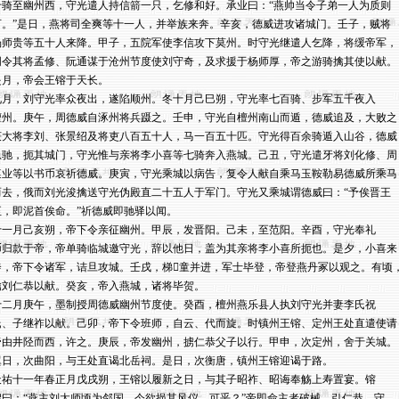
千骑至幽州西，守光遣人持信箭一只，乞修和好。承业曰：“燕帅当令子弟一人为质则

可。”是日，燕将司全爽等十一人，并举族来奔。辛亥，德威进攻诸城门。壬子，贼将

杨师贵等五十人来降。甲子，五院军使李信攻下莫州。时守光继遣人乞降，将缓帝军，

阴令其将孟修、阮通谋于沧州节度使刘守奇，及求援于杨师厚，帝之游骑擒其使以献。

是月，帝会王镕于天长。

九月，刘守光率众夜出，遂陷顺州。冬十月己巳朔，守光率七百骑、步军五千夜入

檀州。庚午，周德威自涿州将兵蹑之。壬申，守光自檀州南山而遁，德威追及，大败之，
获大将李刘、张景绍及将吏八百五十人，马一百五十匹。守光得百余骑遁入山谷，德威

急驰，扼其城门，守光惟与亲将李小喜等七骑奔入燕城。己丑，守光遣牙将刘化修、周

遵业等以书币哀祈德威。庚寅，守光乘城以病告，复令人献自乘马玉鞍勒易德威所乘马

而去，俄而刘光浚擒送守光伪殿直二十五人于军门。守光又乘城谓德威曰：“予俟晋王

至，即泥首俟命。”祈德威即驰驿以闻。

十一月己亥朔，帝下令亲征幽州。甲辰，发晋阳。己未，至范阳。辛酉，守光奉礼

币归款于帝，帝单骑临城邀守光，辞以他日，盖为其亲将李小喜所扼也。是夕，小喜来

奔，帝下令诸军，诘旦攻城。壬戌，梯童并进，军士毕登，帝登燕丹冢以观之。有顷，
擒刘仁恭以献。癸亥，帝入燕城，诸将毕贺。

十二月庚午，墨制授周德威幽州节度使。癸酉，檀州燕乐县人执刘守光并妻李氏祝

氏、子继祚以献。己卯，帝下令班师，自云、代而旋。时镇州王镕、定州王处直遣使请

帝由井陉而西，许之。庚辰，帝发幽州，掳仁恭父子以行。甲申，次定州，舍于关城。

翼日，次曲阳，与王处直谒北岳祠。是日，次衡唐，镇州王镕迎谒于路。

天祐十一年春正月戊戌朔，王镕以履新之日，与其子昭祚、昭诲奉觞上寿置宴。镕

启曰：“燕主刘太师顷为邻国，今欲挹其风仪，可乎？”帝即命主者破械，引仁恭、守
