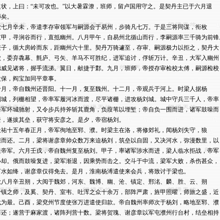
火状，上曰：“未可攻也。”以大暑霖潦，班师，留卢国用守之。是契丹主已于六月退

矣。

秋七月辛未，帝遣李存审领军与嗣源会于易州，步骑凡七万。于是三将同谋，衔枚

束甲，寻涧谷而行，直抵幽州。八月甲午，自易州北循山而行，李嗣源率三千骑为前锋。
庚子，循大房岭而东，距幽州六十里。契丹万骑遽至，存审、嗣源极力以拒之，契丹大

败，委弃毳幕、氈庐、弓矢、羊马不可胜纪，进军追讨，俘斩万计。辛丑，大军入幽州，
德威见诸将，握手流涕。翼日，献捷于鄴。九月，班师，帝授存审检校太傅，嗣源检校

太保，阎宝加同平章事。

十月，帝自魏州还晋阳。十一月，复至魏州。十二月，帝观兵于河上。时梁人据杨

刘城，列栅相望，帝率军履河冰而渡，尽平诸栅，进攻杨刘城。城中守兵三千人，帝率

骑军环城驰射，又令步兵持斧斩其鹿角，负葭苇以堙堑；帝自负一围而进，诸军鼓噪而

登，遂拔其垒，获守将安彦之。是夕，帝宿杨刘。

天祐十五年春正月，帝军徇地至郓、濮。时梁主在洛，将修郊礼，闻杨刘失守，狼

狈而还。二月，梁将谢彦章帅众数万来迫杨刘，筑垒以自固，又决河水，弥漫数里，以

限帝军。六月壬戌，帝自魏州复至杨刘。甲子，率诸军涉水而进，梁人临水拒战，帝军

小却。俄而鼓噪复进，梁军渐退，因乘势而击之。交斗于中流，梁军大败，杀伤甚众，

河水如绛，谢彦章仅得免去。是月，淮南杨溥遣使来会兵，将致讨于梁也。

秋八月辛丑朔，大阅于魏郊，河东、魏博、幽、沧、镇定、邢洺、麟、胜、云、朔

十镇之师，及奚、契丹、室韦、吐浑之众十余万，部阵严肃，旌甲照曜，师旅之盛，近

代为最。己酉，梁兗州节度使张万进遣使归款。帝自魏州率师次于杨刘，略地至郓、濮

而还；遂营于麻家渡，诸阵列营十数。梁将贺瑰、谢彦章以军屯濮州行台村，结垒相持
