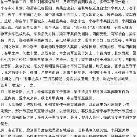
天祐十三年春二月，帝知刘鄩将谋速战，乃声言归晋阳以诱之，实劳军于贝州也；

令李存审守其营。鄩谓帝已临晋阳，将乘虚袭鄴。遣其将杨延直自澶州率兵万人，会于

城下。夜半，至于南门之外。城中潜出壮士五百人，突入延直之军，噪声动地，梁军自

乱。迟明，鄩自莘引军至城东，与延直兵会。鄩之来也，李存审率兵踵其后，李嗣源自

魏城出战。俄而帝自贝州至，鄩卒见帝，惊曰：“晋王耶！”因引军渐却，至故元城西，

李存审大军已成列矣。军前后为方阵，梁军于其间为圆阵，四面受敌。两军初合，梁军

稍衄；再合，鄩引骑军突西南而走。帝以骑军追击之，梁步兵合战，短兵既接，帝军鼓

噪，围之数重，埃尘涨天。李嗣源以千骑突入其间，众皆披靡，相躏如积。帝军四面斩

击，弃甲之声，闻数十里。众既奔溃，帝之骑军追及于河上，十百为群，赴水而死，梁

步兵七万歼亡殆尽。刘鄩自黎阳济，奔滑州。是月，梁主遣别将王檀率兵五万，自阴地

关趋晋阳，急攻其城，昭义李嗣昭遣将石嘉才率骑三百赴援。时安金全、张承业坚守于

内，嘉才救援于外，檀惧，乃烧营而遁，追击至阴地关。时鄩败于莘县，王檀遁于晋阳，
梁主闻之，曰：“吾事去矣！”三月乙卯朔，分兵以攻卫州。壬戌，刺史米昭以城降。

夏四月，攻洺州，下之。

五月，帝还晋阳。六月，命偏师攻阎宝于邢州，梁主遣捉生都将张温率步骑五百为

援，至内黄，温率众来奔。秋七月甲寅朔，帝自晋阳至魏州。

八月，大阅师徒，进攻邢州。相州节度使张筠弃城遁去，以袁建丰为相州刺史，依

旧隶魏州。邢州节度使阎宝请以城降，以忻州刺史、蕃汉副总管李存审为邢州节度使，

以阎宝为西南面招讨使，遥领天平军节度使。是月，契丹入蔚州，振武节度使李嗣本陷

契丹。

九月，帝还晋阳。梁沧州节度使戴思远弃城遁去，旧将毛璋入据其城。李嗣源帅师

招抚，璋以城降。乃以李存审为沧州节度使，以李嗣源为邢州节度使。时契丹犯塞，帝
