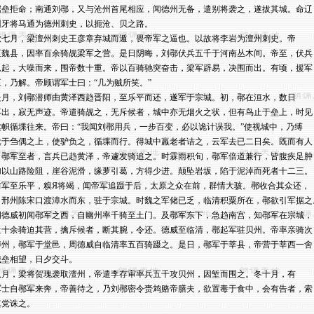
据垒拒命；南通刘鄩，又与沧州首尾相应，闻德州无备，遣别将袭之，遂拔其城。命辽

州牙将马通为德州刺史，以扼沧、贝之路。

秋七月，梁澶州刺史王彦章弃城而遁，畏帝军之逼也。以故将李岩为澶州刺史。帝

至魏县，因率百余骑觇梁军之营。是日阴晦，刘鄩伏兵五千于河南丛木间。帝至，伏兵

忽起，大噪而来，围帝数十重。帝以百骑驰突奋击，梁军辟易，决围而出。有顷，援军

至，乃解。帝顾谓军士曰：“几为贼所笑。”

是月，刘鄩潜师由黄泽西趋晋阳，至乐平而还，遂军于宗城。初，鄩在洹水，数日

不出，寂无声迹。帝遣骑觇之，无斥候者，城中亦无烟火之状，但有鸟止于垒上，时见

旗帜循堞往来。帝曰：“我闻刘鄩用兵，一步百变，必以诡计误我。”使视城中，乃缚

旗于刍偶之上，使驴负之，循堞而行。得城中羸老者诘之，云军去已二日矣。既而有人

自鄩军至者，言兵已趋黄泽，帝遽发骑追之。时霖雨积旬，鄩军倍道兼行，皆腹疾足肿，
加以山路险阻，崖谷泥滑，缘萝引葛，方得少进。颠坠岩坂，陷于泥淖而死者十二三。

前军至乐平，糗Я将竭，闻帝军追蹑于后，太原之众在前，群情大骇。鄩收合其众还，

自邢州陈宋口渡漳水而东，驻于宗城。时魏之军储已乏，临清积粟所在，鄩欲引军据之。
周德威初闻鄩军之西，自幽州率千骑至土门。及鄩军东下，急趋南宫，知鄩军在宗城，

遣十余骑迫其营，擒斥候者，断其腕，令还。德威至临清，鄩起军驻贝州。帝率亲骑次

博州，鄩军于堂邑，周德威自临清率五百骑蹑之。是日，鄩军于莘县，帝营于莘西一舍，
城垒相望，日夕交斗。

八月，梁将贺瑰袭取澶州，帝遣李存审率兵五千攻贝州，因堑而围之。冬十月，有

军士自鄩军来奔，帝善待之，乃刘鄩密令赍鸩赂帝膳夫，欲置毒于食中，会有告者，索

党诛之。
