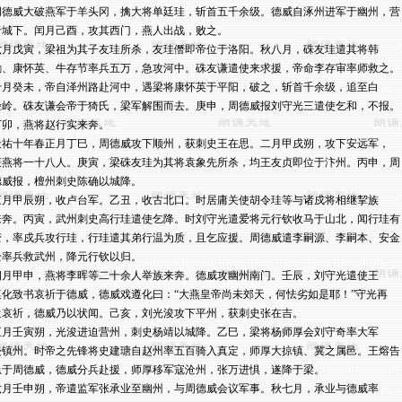
周德威大破燕军于羊头冈，擒大将单廷珪，斩首五千余级。德威自涿州进军于幽州，营

于城下。闰月己酉，攻其西门，燕人出战，败之。

六月戊寅，梁祖为其子友珪所杀，友珪僭即帝位于洛阳。秋八月，硃友珪遣其将韩

勍、康怀英、牛存节率兵五万，急攻河中。硃友谦遣使来求援，帝命李存审率师救之。

十月癸未，帝自泽州路赴河中，遇梁将康怀英于平阳，破之，斩首千余级，追至白

径岭。硃友谦会帝于猗氏，梁军解围而去。庚申，周德威报刘守光三遣使乞和，不报。

丁卯，燕将赵行实来奔。

天祐十年春正月丁巳，周德威攻下顺州，获刺史王在思。二月甲戌朔，攻下安远军，

获燕将一十八人。庚寅，梁硃友珪为其将袁象先所杀，均王友贞即位于汴州。丙申，周

德威报，檀州刺史陈确以城降。

三月甲辰朔，收卢台军。乙丑，收古北口。时居庸关使胡令珪等与诸戍将相继挈族

来奔。丙寅，武州刺史高行珪遣使乞降。时刘守光遣爱将元行钦收马于山北，闻行珪有

变，率戍兵攻行珪，行珪遣其弟行温为质，且乞应援。周德威遣李嗣源、李嗣本、安金

全率兵救武州，降元行钦以归。

四月甲申，燕将李晖等二十余人举族来奔。德威攻幽州南门。壬辰，刘守光遣使王

遵化致书哀祈于德威，德威戏遵化曰：“大燕皇帝尚未郊天，何怯劣如是耶！”守光再

遣哀祈，德威乃以状闻。己亥，刘光浚攻下平州，获刺史张在吉。

五月壬寅朔，光浚进迫营州，刺史杨靖以城降。乙巳，梁将杨师厚会刘守奇率大军

侵镇州。时帝之先锋将史建瑭自赵州率五百骑入真定，师厚大掠镇、冀之属邑。王熔告

急于周德威，德威分兵赴援，师厚移军寇沧州，张万进惧，遂降于梁。

六月壬申朔，帝遣监军张承业至幽州，与周德威会议军事。秋七月，承业与德威率
