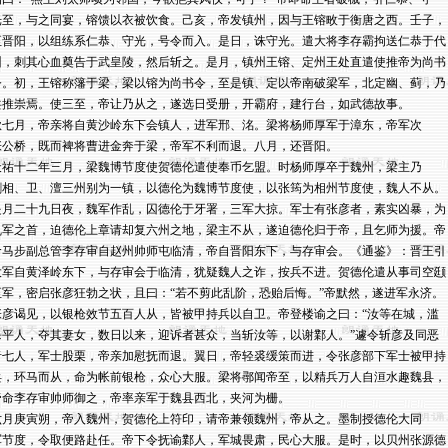
光至，与之同宴，镕馈以衣被饮食。己亥，帝发镇州，因与王镕畋于衡唐之西。壬子，

至晋阳，以组练系仁恭、守光，号令而入。是日，诛守光。遣大将李存霸拘送仁恭于代

州，刺其心血奠告于武皇陵，然后斩之。是月，镇州王镕、定州王处直遣使推帝为尚书

令。初，王镕称籓于梁，梁以镕为尚书令，至是镇、定以帝南破梁军，北定幽、蓟，乃

共推崇焉。使三至，帝让乃从之，遂选日受册，开霸府，建行台，如武德故事。

秋七月，帝亲将自黄沙岭东下会镇人，进军邢、洺。梁将杨师厚军于漳东，帝军次

张公桥，既而裨将曹进金奔于梁，帝军不利而退。八月，还晋阳。

天祐十二年三月，梁魏博节度使贺德伦遣使奉币乞盟。时杨师厚卒于魏州，梁主乃

割相、卫、澶三州别为一镇，以德伦为魏博节度使，以张筠为相州节度使，魏人不从。

是月二十九日夜，魏军作乱，囚德伦于牙署，三军大掠。军士有张彦者，素实凶暴，为

乱军之首，迫德伦上章请却复六州之地，梁主不从，遂迫德伦归于帝，且乞师为援。帝

命马步副总管李存审自赵州帅师屯临清，帝自晋阳东下，与存审会。《通鉴》：晋王引

大军自黄泽岭东下，与存审会于临清，犹疑魏人之诈，按兵不进。贺德伦遣从事司空颋

至军，密启张彦狂勃之状，且曰：“若不剪此乱阶，恐贻后悔。”帝默然，遂进军永济。

张彦谒见，以银枪效节五百人从，皆被甲持兵以自卫。帝登楼谕之曰：“汝等在城，滥

杀平人，夺其妻女，数日以来，迎诉者甚众，当斩汝等，以谢鄴人。”遽令斩彦及同恶

者七人，军士股栗，帝亲加慰抚而退。翼日，帝轻裘缓策而进，令张彦部下军士被甲持

兵，环马而从，命为帐前银枪，众心大服。梁将鄩闻帝至，以精兵万人自洹水趣魏县，

帝命李存审帅师御之，帝率亲军于魏县西北，夹河为栅。

六月庚寅朔，帝入魏州，贺德伦上符印，请帝兼领魏州，帝从之。墨制授德伦大同

军节度，令取便路赴任。帝下令抚谕鄴人，军城畏肃，民心大服。是时，以贝州张源德
