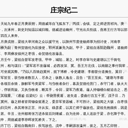
庄宗纪二
    天祐九年春正月庚辰朔，周德威等自飞狐东下。丙戌，会镇、定之师进营祁沟。庚

子，次涿州，刺史刘知温以城归顺。德威进迫幽州，守光出兵拒战，燕将王行方等以部

下四百人来奔。

二月庚戌朔，梁祖大举河南之众以援守光，以陕州节度使杨师厚为招讨使，河南李

周彝为副；青州贺德伦为应接使，郓州袁象先为副。甲子，梁祖自洛阳趋魏州，遣杨师

厚、李周彝攻镇州之枣强，命贺德伦攻蓚县。

三月壬午，梁祖自督军攻枣强。甲申，城陷，屠之。时李存审与史建瑭以三千骑屯

赵州，相与谋曰：“梁军若不攻蓚城，必西攻深、冀。吾王方北伐，以南鄙之事付我辈，
岂可坐观其弊。”乃以八百骑趋冀州，扼下博桥，令史建瑭、李都督分道擒生。翼日，

诸军皆至，获刍牧者数百人，尽杀之；纵数人逸去，且告：“晋王至矣。”建瑭与李都

督各领百余骑，旗帜军号类梁军，与刍牧者杂行，暮及贺德伦营门，杀守门者，纵火大

呼，俘斩而旋。又执刍牧者，断其手，令回，梁军乃夜遁。蓚人持锄櫌白梃追击之，悉

获其辎重。《通鉴·后梁纪》云：帝烧营夜遁，迷失道，委曲行百五十里。戊子旦，乃

至冀州。蓚之耕者皆荷锄奋挺逐之，委弃军资器械，不可胜计。梁祖闻之大骇，自枣强

驰归贝州，杀其将张正言、许从实、硃彦柔，以其亡师于蓚故也。梁祖先抱痼疾，因是

愈甚。辛丑，沧州都将张万进杀留后刘继威，自为沧帅，遣人送款于梁，亦乞降于帝。

戊申，周德威遣李存晖攻瓦桥关，下之。

四月丁巳，梁祖自魏南归，疾笃故也。戊申，李嗣源攻瀛州，拔之。五月乙卯朔，
