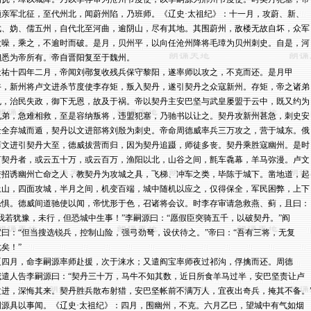
领亲军北征，至代州北，闻蔚州陷，乃班师。《辽史·太祖纪》：十一月，攻蔚、新、

武、妫、儒五州，自代北至河曲，逾阴山，尽有其地。其围蔚州，敌楼无故自坏，众军

大噪，乘之，不逾时而破。是月，贝州平，以向任沧州降将毛璋为贝州刺史。自是，河

朔悉为帝所有。帝自晋阳复至于魏州。

天祐十四年二月，帝闻刘鄩复收残兵保守黎阳，遂率师以攻之，不克而还。是月甲

午，新州将卢文进杀节度使李存矩，叛入契丹，遂引契丹之众寇新州。存矩，帝之诸弟

也，治民失政，御下无恩，故及于祸。帝以契丹主安巴坚与武皇屡盟于云中，既又约为

兄弟，急难相救，至是容纳叛将，违盟犯塞，乃驰书以让之。契丹攻新州甚急，刺史安

金全弃城而遁，契丹以文进部将刘殷为刺史。帝命周德威率兵三万攻之，营于城东。俄

而文进引契丹大至，德威拔营而归，因为契丹追蹑，师徒多丧。契丹乘胜寇幽州。是时

言契丹者，或云五十万，或云百万，渔阳以北，山谷之间，氈车毳幕，羊马弥漫。卢文

进招诱幽州亡命之人，教契丹为攻城之具，飞梯、冲车之类，毕陈于城下。凿地道，起

土山，四面攻城，半月之间，机变百端，城中随机以应之，仅得保全，军民困弊，上下

恐惧。德威间道驰使以闻，帝忧形于色，召诸将会议。时李存审请急救燕、蓟，且曰：

“我若犹豫，未行，但恐城中生事！”李嗣源曰：“愿假臣突骑五千，以破契丹。”阎

宝曰：“但当搜选锐兵，控制山险，强弓劲弩，设伏待之。”帝曰：“吾有三将，无复

矣！”

夏四月，命李嗣源率师赴援，次于涞水；又遣阎宝率师夜过祁沟，俘擒而还。周德

威遣人告李嗣源曰：“契丹三十万，马牛不知其数，近日所食羊马过半，安巴坚责让卢

文进，深悔其来。契丹胜兵散布射猎，安巴坚帐前不满万人，宜夜出奇兵，掩其不备。”
嗣源具以事闻。《辽史·太祖纪》：四月，围幽州，不克。六月乙巳，望城中有气如烟
