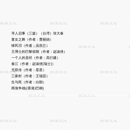
寻人启事（三篇）
（台湾）张大春
童女之舞
（作者：曹丽娟）
移民泪
（作者：吴崇兰）
王博士的巴黎假期
（作者：赵淑侠）
一个人的圣经
（作者：高行建）
春江
（作者：赵淑侠[瑞士]）
无双传
（作者：星星）
三家村
（作者：王瑞芸）
生与死
（作者：白朗）
商海争雄
((香港)巴桐)