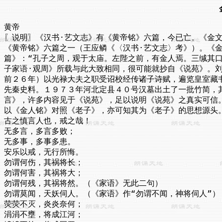
黄帝

〖说明〗《汉书·艺文志》有《黄帝铭》六篇，今已亡。《金文
《黄帝铭》六篇之一（王应鳞《〈汉书·艺文志〉考》）。《金
篇》：“孔子之周，观于太庙。左陛之前，有金人焉。三缄其口
子家语·观周》所载与此大致相同，很可能就抄自《说苑》。刘
前２６年）以光禄大夫之职受诏校经传诸子诗赋，遍览皇室藏书
先秦史料。１９７３年河北定县４０号汉墓出土了一批竹简，其
言》，许多内容见于《说苑》，足以说明《说苑》之真实可信。
以《金人铭》对照《老子》，亦可知其为《老子》的思想源头。
古之慎言人也，戒之哉！

无多言，多言多败；

无多事，多事多患。

安乐以戒，无行所悔。

勿谓何伤，其祸将长；

勿谓何害，其祸将大；

勿谓何残，其祸将然。（《家语》无此二句）

勿谓莫闻，天妖伺人。（《家语》作“勿谓不闻，神将伺人”）

荧荧不灭，炎炎奈何；

涓涓不壅，将成江河；
