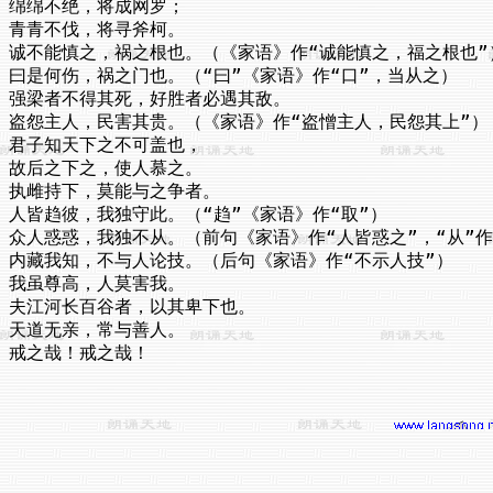
绵绵不绝，将成网罗；

青青不伐，将寻斧柯。

诚不能慎之，祸之根也。（《家语》作“诚能慎之，福之根也”）
曰是何伤，祸之门也。（“曰”《家语》作“口”，当从之）

强梁者不得其死，好胜者必遇其敌。

盗怨主人，民害其贵。（《家语》作“盗憎主人，民怨其上”）

君子知天下之不可盖也，

故后之下之，使人慕之。

执雌持下，莫能与之争者。

人皆趋彼，我独守此。（“趋”《家语》作“取”）

众人惑惑，我独不从。（前句《家语》作“人皆惑之”，“从”作“
内藏我知，不与人论技。（后句《家语》作“不示人技”）

我虽尊高，人莫害我。

夫江河长百谷者，以其卑下也。

天道无亲，常与善人。
