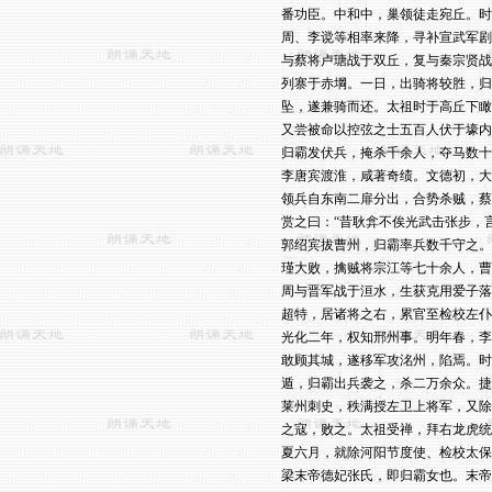
番功臣。中和中，巢领徒走宛丘。时
周、李谠等相率来降，寻补宣武军剧
与蔡将卢瑭战于双丘，复与秦宗贤战
列寨于赤堈。一日，出骑将较胜，归
坠，遂兼骑而还。太祖时于高丘下瞰
又尝被命以控弦之士五百人伏于壕内
归霸发伏兵，掩杀千余人，夺马数十
李唐宾渡淮，咸著奇绩。文德初，大
领兵自东南二扉分出，合势杀贼，蔡
赏之曰：“昔耿弇不俟光武击张步，
郭绍宾拔曹州，归霸率兵数千守之。
瑾大败，擒贼将宗江等七十余人，曹
周与晋军战于洹水，生获克用爱子落
超特，居诸将之右，累官至检校左仆
光化二年，权知邢州事。明年春，李
敢顾其城，遂移军攻洺州，陷焉。时
遁，归霸出兵袭之，杀二万余众。捷
莱州刺史，秩满授左卫上将军，又除
之寇，败之。太祖受禅，拜右龙虎统
夏六月，就除河阳节度使、检校太保
梁末帝德妃张氏，即归霸女也。末帝