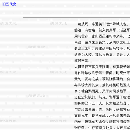
旧五代史
    葛从周，字通美，濮州鄄城人
豁达，有智略，初入黄巢军，渐至军
周与霍存、张归霸昆弟相率来降。七
马踣，贼众来追甚急，从周扶太祖上
命以卫太祖。赖张延寿回马转斗，从
延寿为大校。其从入长葛、灵井，大
虞候王涓。

太祖遣郭言募兵于陕州，有黄花子贼
寻佐硃珍收兵于淄、青间。时兗州齐
受制，复与之战，获其骁将巩约。会
与硃珍大歼其众，掳其将杨昭范五人
寨；瑭自溺而死，又于赤冈杀蔡军二
史丘宏礼以归。与兗、郓军遇于临濮
邹务卿已下五十人。从太祖至范县，
与硃珍击蔡贼于陈、亳间，获都将石
文德元年，魏博军乱，乐从训来告急
内黄，破魏军万余众，获其将周儒等
张存敬、牛存节率兵赴援，大破并军