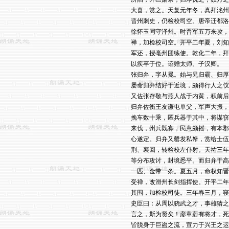
大喜，赏之。天复元年冬，真拜洺州
晋州刺史，仍检校司空。唐帝迁都洛
徐怀玉同守泽州。时晋军五万来攻，
禅，加检校司空。开平二年夏，刘知
军还，授亳州团练使。乾化二年，拜
以疾卒于位。诏赠太师。子汉卿。

张归弁，字从冕。始与兄归霸、归厚
屡命归弁结好于近境，颇得行人之仪
又佐张存敬与燕人战于内黄，积前后
归弁佐衡王友谦屯单父，军声大振，
挽车数十乘，匿兵器于其中，将谋窃
来伐，州兵既寡，民意颇摇，有本郡
心遂定。归弁又罄发私帑，赏给士伍
荆、襄回，转检校左仆射。天祐三年
等分布攻讨，封境悉平。而归弁于高
一匹、金带一条。夏五月，命权知晋
受禅，改滑州长剑指挥使。开平二年
其围，加检校司徒。三年春三月，寝
史臣曰：从周以骁武之才，事雄猜之
言之，斯为贤矣！彦章蔚有将才，死
皆脱身于巨盗之流，宣力于兴王之运