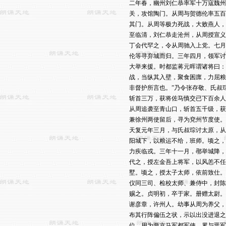
二年春，幽州刘仁恭率军十万寇魏州
关，攻馆陶门。从周与贺德伦率五百
其门。从周等极力死战，大败燕人，
至临清，刘仁恭走沧州，从周授宣义
丁会代罕之，令从周驰入上党。七月
伦等寻弃城而归。三年四月，领军讨
大举来援。时都监蒋元晖谓诸将曰：
战，当纵其入壁，聚食囷廪，力屈粮
非督护所言也。”乃令张存敬、氏叔
斩首三万，获将佐马慎交已下百余人
从周追袭至青山口，斩首五千级，获
兼徐州两使留后，寻为兗州节度使。

天复元年三月，与氏叔琮讨太原，从
阳城下，以粮运不给，班师。顷之，
力疾临戎。三年十一月，鄩举城降，
代之，授左金吾上将军，以风恙不任
墅。顷之，授太子太师，依前致仕。
仪同三司、检校太师、兼侍中，封陈
赐之。贞明初，卒于家。册赠太尉。

谢彦章，许州人。幼事从周为养父，
布其行阵偏伍之状，示以出没进退之
位，用为两京马军都军使，累与晋军