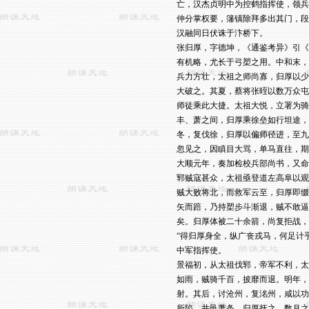
亡，汉杰贞明中为控鹤指挥使，领兵
仲分掌权要，籓镇除拜多出其门，段
汉融同日伏诛于汴桥下。

张归厚，字德坤，《通鉴考异》引《
有机略，尤长于弓槊之用。中和末，
兵力方壮，太祖之师尚寡，归厚以少
大破之。其夏，蔡将张晊以数万众屯
师徒乘此大捷。太祖大悦，立署为骑
丰、萧之间，归厚乘徐垒如行坦途，
冬，复伐徐，归厚以偏师径进，至九
忽见之，因瞋目大骂，单马直往，期
大顺元年，奏加检校兵部尚书，又命
郓贼寇甚众，太祖亟登道左高阜以观
贼大败将北，而救军云至，归厚即缀
矢而踣，乃持槊步斗渐退，贼不敢逼
矣。归厚体被二十余箭，尚复拒战，
“得归厚身全，纵广丧戎马，何足计
中军指挥使。

景福初，从太祖伐郓，帝军不利，太
如雨，贼骑千百，披靡而退。明年，
射。其后，讨沧州，复洺州，咸以功
所陷，井邑萧条，归厚抚之，数月之