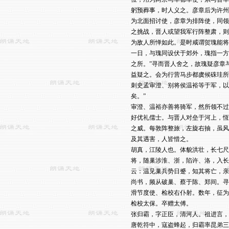
躬预葬事，时人义之。彦章后为许州
为北面招讨使，彦章为排阵使，同领
之挑战，晋人或望我军行阵整肃，则
为敌人所惮如此。是时咸谓贺瑰能将
一日，与瑰同设伏于郊外，瑰指一方
之所。”寻而晋人舍之，故瑰疑彦章
益疑之。会为行营马步都虞候硃珪所
刺史孟审澄、别将侯温裕等于军，以
矣。”

审澄、温裕亦善将骑军，然所领不过
好优礼儒士。与晋人对垒于河上，恆
之威。每敦阵整旅，左旋右抽，虽风
及其遇害，人皆惜之。

胡真，江陵人也。体貌洪壮，长七尺
将，随巢涉淮、浙，陷许、洛，入长
云：温见巢兵势日蹙，知其将亡，亲
尚书，频从破巢、蔡于陈、郑间。寻
滑节度使、检校右仆射。数年，征为
检校太保。卒赠太傅。

张归霸，字正臣，清河人。祖进言，
唐乾符中，寇盗蜂起，归霸率昆弟三