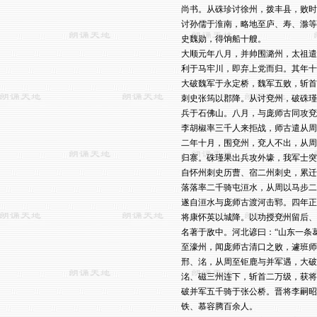
尚书。从硃珍讨徐州，拨丰县，败时
讨孙儒于淮南，略地至庐、寿、滁等
史魏勋，得饷船十艘。

大顺元年八月，并帅围潞州，太祖遣
利于马牢川，即弃上党而归。其年十
大破魏军于永定桥，魏军五败，斩首
刺史张筠以郡降。从讨兗州，破硃瑾
兵于石佛山。八月，与庞师古同攻兗
李胡椒率三千人来拒战，师古遣从周
二年十月，围兗州，兗人不出，从周
归寨。硃瑾果出兵攻外壕，我军士突
自怀州刺史历曹、宿二州刺史，累迁
落落率二千骑屯洹水，从周以马步二
遂自洹水与庞师古渡河击郓。四年正
将康怀英以城降。以功授兗州留后、
名著于敌中。河北谚曰：“山东一条
至濠州，闻庞师古清口之败，遽班师
邢、洺，从周至钜鹿与并军遇，大破
洺、磁三州连下，斩首二万级，获将
破并军五千骑于张公桥。晋将李嗣昭
铁、慕容腾百余人。
