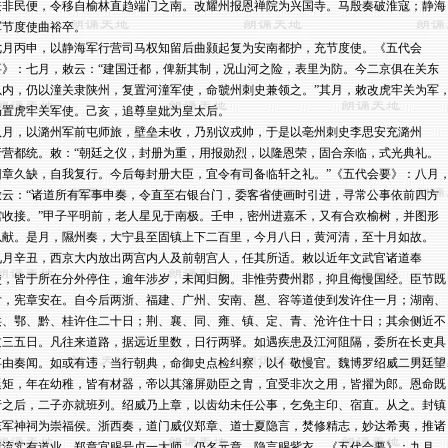
兼非民便，令移自榆林直趋端门之南。改耀州报恩禅院为兴国寺。马殷奏破淮寇；静海

军节度使曲裕卒。

七月丙申，以静海军行营司马权知留后曲颢起复为安南都护，充节度使。《五代会

要》：七月，敕云：“建国迁都，俾新其制，况山河之险，表里为防。今二京俱在关东

以内，仍以潼关隶陕州，复置河潼军使，命虢州刺史兼领之。”其月，敕改虎牢关为军，
仍置虎牢关军使。己亥，追尊皇妣为皇太后。

八月，以潞州军前屯师旅，壁垒未收，乃别议戎帅，于是以亳州刺史李思安充潞州

行营都统。敕：“朝廷之仪，封册为重，用报勋烈，以隆恩荣，固合亲临，式光典礼。

旧章久缺，自我复行。今后每封册大臣，宜令有司备临轩之礼。”《五代会要》：八月，
敕云：“诸道所有军事申奏，令直至右银台门，委客省使画时引进，寻常公事依前四方

馆收接。”甲子平明前，老人星见于南极。壬申，密州进嘉禾，又有合欢榆树，并图形

以献。是月，隰州奏，大宁县至固镇上下二百里，今月八日，黄河清，至十月如故。

九月辛丑，西京大内放出两宫内人及前朝宫人，任其所适。敕以近年文武官诸道奉

使，皆于所在分外停住，逾年涉岁，未闻归阙。非惟劳费州郡，抑且侮慢国经。臣节既

亏，宪章安在。自今后两浙、福建、广州、安南、邕、容等道使到发许住一月；湖南、

洪、鄂、黔、桂许住二十日；荆、襄、同、雍、镇、定、青、沧许住十日；其余侧近不

过三五日。凡往来道路，据远近里数，日行两驿。如遇疾患及江河阻隔，委所在长吏具

事由奏闻。如或有违，当行朝典，命御史点检纠察，以亻敬慢官。魏博罗绍威二男廷望、
廷矩，年在幼稚，皆有材器，帝以其籓屏勋臣之胄，宜受非次之用，皆擢为郎。恩命既

行之后，二子亦就班列。绍威乃上章，以齿幼未任公事，乞免主印、宿直。从之。封镇

东军神祠为崇福侯。浙西奏，道门威仪郑章、道士夏隐言，焚修精志，妙达希夷，推诸

辈流实有道业。郑章宜赐号贞一大师，仍名元章，隐言赐紫衣。《五代会要》：九月，
