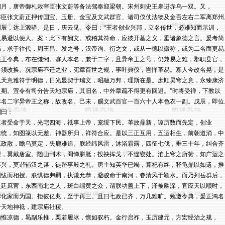
四月，唐帝御札敕宰臣张文蔚等备法驾奉迎梁朝。宋州刺史王皋进赤乌一双。又，

宰臣张文蔚正押传国宝、玉册、金宝及文武群官、诸司仪仗法物及金吾左右二军离郑州。
丙辰，达上源驿。是日，庆云见。令曰：“王者创业兴邦，立名传世，必难知而示训，

从易避以便人。案：此下有阙文。或稽其符命，应彼开基之义，垂诸象德之言。爰考简

书，求于往代，周王昌、发之号，汉帝询、衍之文，或从一德以徽称，或为二名而更易。
先王令典，布在缣缃。寡人本名，兼于二字，且异帝王之号，仍兼易之难，郡职县官，

多须改换。况宗庙不迁之业，宪章百世之规，事叶典仪，岂惮革易。寡人今改名晃，是

以天意雅符于明德，日光显契于瑞文，昭融万邦，理斯在是。庶顺昊穹之意，永臻康济

之期。宜令有司分告天地宗庙，其旧名，中外章疏不得更有回避。”时将受禅，下教以

本名二字异帝王之称，故改名。己未，赐文武百官一百六十人本色衣一副。戊辰，即位。
曰：

王者受命于天，光宅四海，祗事上帝，宠绥下民。革故鼎新，谅历数而先定，创业

垂统，知图箓以无差。神器所归，祥符合应。是以三正互用，五运相生，前朝道消，中

原政散，瞻乌莫定，失鹿难追。朕经纬风雷，沐浴霜露，四征七伐，垂三十年，纠合齐

盟，翼戴唐室。随山刊木，罔惮胼胝；投袂挥戈，不遑寝处。洎上穹之所赞，知广运之

不兴，莫谐辅汉之谋，徒罄事殷之礼。唐主知英华已竭，算祀有终，释龟鼎以如遗，推

剑绂而相授。朕惧德弗嗣，执谦允恭，避骏命于南河，眷清风于颖水。而乃列岳群后，

盈廷庶官，东西南北之人，斑白缁黄之众，谓朕功盖上下，泽被幽深，宜应天以顺时，

俾化家而为国。拒彼亿兆，至于再三。且曰七政已齐，万几难旷。勉遵令典，爰正鸿名，
告天地神祗，建宗庙社稷。

顾惟凉德，曷副乐推，栗若履冰，懔如驭朽。金行启祚，玉历建元，方宏经治之规，
