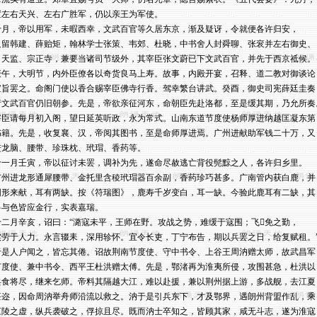
置左右天兴、左右广胜军，仍以亲王为军使。

十月，帝以用军，未暇西幸，文武百官等久居东京，渐及疑讶，令就便各许归安，

只留韩建、薛贻矩，翰林学士张策、韦郊、杜晓，中书舍人封舜聊、张衮并左右御史、

司天监、宗正寺，兼要当诸司节级外，其宰臣张文蔚已下文武百官，并先于西京祗候。

庚午，大明节，内外臣僚各以奇货良马上寿。故事，内殿开宴，召释、道二教对御谈论，
宣旨罢之。命阁门使以香合赐宰臣佛寺行香。驾幸繁台讲武。癸酉，御史司宪薛廷圭奏

请文武百官仍旧朝参。先是，帝欲亲征河东，命朝臣先赴洛都，至是缓其期，乃允所奏。
宰臣请每月初入阁，望日延英听政，永为常式。山南东道节度使杨师厚进纳越匡凝东第

书籍。先是，收复襄、汉，帝阅其图书，至是命师厚进焉。广州进献助军钱二十万，又

进龙脑、腰带、珍珠枕、玳瑁、香药等。

十一月壬寅，帝以征讨未罢，调补为先，遂命尽赦逃亡背役髡黥之人，各许归乡里。

广州进龙形通犀腰带、金托里含稜玳瑁器百余副，香药珍巧甚多。广南管内获白鹿，并

图形来献，耳有两缺。按《符瑞图》，鹿寿千岁变白，耳一缺。今验此鹿耳有二缺，其

兽与色皆应金行，实表嘉瑞。

十二月辛亥，诏曰：“潞寇未平，王师在野。攻战之势，难缓于寇围；飞免之勤，

实劳于人力。永言辍耒，深用轸怀。宜令长吏，丁宁布告，期以兵罢之日，给复赋租。”
于是人户闻之，皆忘其倦。诏故荆南节度使、守中书令、上谷王周汭赠太师，故武昌军

节度使、兼中书令、西平王杜洪赠太傅。先是，鄂渚再为淮夷所侵，攻围甚急，杜洪以

兵食将尽，继来乞师。帝料其隔越大江，难以赴援，兼以荆州据上游，多战舰，去江夏

甚迩，因命周汭举舟师沿流以救之。汭于是引兵东下，才及鄂界，遇朗州背盟作乱，乘

江陵之虚，纵兵袭破之，俘掠且尽。既而汭士卒知之，皆顾其家，咸无斗志，遂为淮寇
