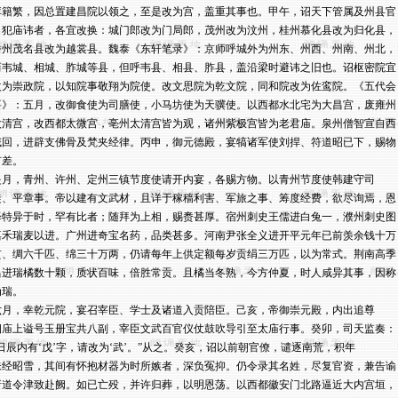
库籍繁，因总置建昌院以领之，至是改为宫，盖重其事也。甲午，诏天下管属及州县官

名犯庙讳者，各宜改换：城门郎改为门局郎，茂州改为汶州，桂州慕化县改为归化县，

潘州茂名县改为越裳县。魏泰《东轩笔录》：京师呼城外为州东、州西、州南、州北，

而韦城、相城、胙城等县，但呼韦县、相县、胙县，盖沿梁时避讳之旧也。诏枢密院宜

改为崇政院，以知院事敬翔为院使。改文思院为乾文院，同和院改为佐鸾院。《五代会

要》：五月，改御食使为司膳使，小马坊使为天骥使。以西都水北宅为大昌宫，废雍州

太清宫，改西都太微宫，亳州太清宫皆为观，诸州紫极宫皆为老君庙。泉州僧智宣自西

域回，进辟支佛骨及梵夹经律。丙申，御元德殿，宴犒诸军使刘捍、符道昭已下，赐物

差。

是月，青州、许州、定州三镇节度使请开内宴，各赐方物。以青州节度使韩建守司

徒、平章事。帝以建有文武材，且详于稼穑利害、军旅之事、筹度经费，欲尽询焉，恩

泽特异于时，罕有比者；随拜为上相，赐赉甚厚。宿州刺史王儒进白兔一，濮州刺史图

嘉禾瑞麦以进。广州进奇宝名药，品类甚多。河南尹张全义进开平元年已前羡余钱十万

贯、绸六千匹、绵三十万两，仍请每年上供定额每岁贡绢三万匹，以为常式。荆南高季

昌进瑞橘数十颗，质状百味，倍胜常贡。且橘当冬熟，今方仲夏，时人咸异其事，因称

瑞。

六月，幸乾元院，宴召宰臣、学士及诸道入贡陪臣。己亥，帝御崇元殿，内出追尊

四庙上谥号玉册宝共八副，宰臣文武百官仪仗鼓吹导引至太庙行事。癸卯，司天监奏：

“日辰内有‘戊’字，请改为‘武’。”从之。癸亥，诏以前朝官僚，谴逐南荒，积年

未经昭雪，其间有怀抱材器为时所嫉者，深负冤抑。仍令录其名姓，尽复官资，兼告谕

诸道令津致赴阙。如已亡殁，并许归葬，以明恩荡。以西都徽安门北路逼近大内宫垣，
