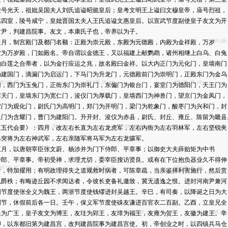
陵号光天，祖妣吴国夫人刘氏追谥昭懿皇后；皇考文明王上谥曰文穆皇帝，庙号烈祖，

第四室，陵号咸宁，皇妣晋国太夫人王氏追谥文惠皇后。以宣武节度副使皇子友文为开

封尹，判建昌院事。友文，本康氏子也，帝养以为子。

是月，制宫殿门及都门名额：正殿为崇元殿，东殿为元德殿，内殿为金祥殿，万岁

堂为万岁殿，门如殿名。帝自谓以金德王，又以福建上献鹦鹉，诸州相继上白乌、白兔

洎白莲之合蒂者，以为金行应运之兆，故名殿曰金祥。以大内正门为元化门，皇墙南门

为建国门，滴漏门为启运门，下马门为升龙门，元德殿前门为崇明门，正殿东门为金乌

门，西门为玉兔门，正衙东门为崇礼门，东偏门为银台门，宴堂门为德阳门，天王门为

宾天门，皇墙东门为宽仁门，浚仪门为厚载门，皇墙西门为神兽门，望京门为金凤门，

宋门为观化门，尉氏门为高明门，郑门为开明门，梁门为乾象门，酸枣门为兴和门，封

丘门为含耀门，曹门为建阳门。升开封、浚仪为赤县，尉氏、封丘、雍丘、陈留为畿县。
《五代会要》：四月，改左右长直为左右龙虎军，左右内衙为左右羽林军，左右坚锐夹

马突将为左右神武军，左右亲随军将马军为左右龙骧军。

五月，以唐朝宰臣张文蔚、杨涉并为门下侍郎、平章事；以御史大夫薛贻矩为中书

侍郎、平章事。帝初受禅，求理尤切，委宰臣搜访贤良。或有在下位抱负器业久不得伸

者，特加擢用；有明政理得失之道规救时病者，可陈章疏，当亲鉴择利害施行，然后赏

以爵秩；有晦迹丘园不求闻达者，令彼长吏备礼邀致，冀无遗逸之恨。进封河南尹兼河

阳节度使张全义为魏王，两浙节度使钱镠进封吴越王。辛巳，有司奏，以降诞之日为大

明节，休假前后各一日。壬午，保义军节度使硃友谦进百官衣二百副。乙酉，立皇兄全

昱为广王，皇子友文为博王，友珪为郢王，友璋为福王，友雍为贺王，友徽为建王。辛

卯，以东都旧第为建昌宫，改判建昌院事为建昌宫使。初，帝创业之时，以四镇兵马仓
