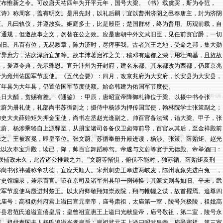
宜布惟新之令。可改唐天祐四年为开平元年，国号大梁。《书》载虞宾，斯为令范，

《诗》称周客，盖有明文。是用先封，以礼后嗣，宜以曹州济阴之邑奉唐主，封为济阴

王。凡曰轨仪，并遵故实。姬庭多士，比是殷臣；楚国群材，终为晋用。历观前载，自

有通规，但遵故事之文，勿替在公之效。应是唐朝中外文武旧臣，见任前资官爵，一切

仍旧。凡百有位，无易厥章，陈力济时，尽瘁事我。古者兴王之地，受命之邦，集大勋

有异庶方，沾庆泽所宜加等。故丰沛著启祚之美，穰邓有建都之荣，用壮鸿基，且旌故

里，爰遵令典，先示殊恩。宜升汴州为开封府，建名东都。其东都改为西都，仍废京兆

府为雍州佑国军节度使。《五代会要》：四月，改京兆府为大安府，长安县为大安县，

万年县为大年县，仍置佑国军节度使额。始命韩建为佑国军节度使。

是日大酺，赏赐有差。《通鉴》：甲辰，唐昭宣帝降御札禅位于梁。以摄中书令张

文蔚为册礼使，礼部尚书苏循副之；摄侍中杨涉为押传国宝使，翰林院学士张策副之；

御史大夫薛贻矩为押金宝使，尚书左丞赵光逢副之。帅百官备法驾，诣大梁。甲子，张

文蔚、杨涉乘辂自上源驿至，从册宝诸司各备仪卫卤簿前导，百官从其后，至金祥殿前

陈之。王被衮冕，即皇帝位。张文蔚、苏循奉册升殿进读，杨涉、张策、薛贻矩、赵光

逢以次奉宝升殿，读已，降，帅百官舞蹈称驾。帝遂与文蔚等宴于元德殿。帝举酒曰：

“朕辅政未久，此皆诸公推戴之力。”文蔚等惭惧，俯伏不能对，独苏循、薛贻矩及刑

部尚书张祎盛称帝功德，宜应天顺人。宋州刺史王皋进两岐麦，陈州袁象先进白兔一，

付史馆编录，兼示百官。诏在京司及诸军州县印一例铸换，其篆文则各如旧。辛未，武

安军节度使马殷进封楚王。以太府卿敬翔知崇政院，翔与帷幄之谋，故首擢焉。追尊四

代庙号：高祖妫州府君上谥曰宣元皇帝，庙号肃祖，太庙第一室，陵号兴极陵，祖妣高

平县君范氏追谥宣僖皇后；皇曾祖宣惠王上谥曰光献皇帝，庙号敬祖，第二室，陵号永

安，祖妣秦国夫人杨氏追谥光孝皇后；皇祖武元王上谥曰昭武皇帝，庙号宪祖，第三室，