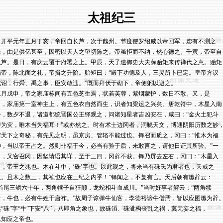
太祖纪三
    开平元年正月丁亥，帝回自长芦，次于魏州。节度使罗绍威以帝回军，虑有不测之

患，由是供亿甚至，因密以天人之望切陈之。帝虽拒而不纳，然心德之。壬寅，帝至自

长芦。是日，有庆云覆于府署之上。甲辰，天子遣御史大夫薛贻矩来传禅代之意。贻矩

谒帝，陈北面之礼，帝揖之升阶。贻矩曰：“殿下功德及人，三灵所卜已定。皇帝方议

裁诏，行舜、禹之事，臣安敢违。”既而拜伏于砌下，帝侧躬以避之。

二月戊申，帝之家庙栋间有五色芝生焉，状若芙蓉，紫烟蒙护，数日不散。又，是

月，家庙第一室神主上，有五色衣自然而生，识者知梁运之兴矣。唐乾符中，木星入南

斗，数夕不退，诸道都统晋国公王铎观之，问诸知星者吉凶安在，咸曰：“金火土犯斗

即为灾，唯木当为福耳！”或亦然之。时有术士边冈者，洞晓天文，博通阴阳历数之妙，
穷天下之奇秘，有先见之明，虽京房、管辂不能过也。铎召而质之，冈曰：“惟木为福

神，当以帝王占之。然则非福于今，必当有验于后，未敢言之，请他日证其所验。”一

日，又密召冈，因坚请语其详，至于三四，冈辞不获。铎乃屏去左右，冈曰：“木星入

斗，帝王之兆也。木在斗中，‘硃’字也。以此观之，将来当有硃氏为君者也，天戒之

矣。且木之数三，其祯也应在三纪之内乎！”铎闻之，不复有言。天后朝有谶辞云：

“首尾三鳞六十年，两角犊子自狂颠，龙蛇相斗血成川。”当时好事者解云：“两角犊

子，牛也，必有牛姓干唐祚。”故周子谅弹牛仙客，李德裕谤牛僧孺，皆以应图谶为辞。
然“硃”字“牛”下安“八”，八即角之象也，故硃滔、硃泚构丧乱之祸，冀无妄之福，

岂知应之帝也。
