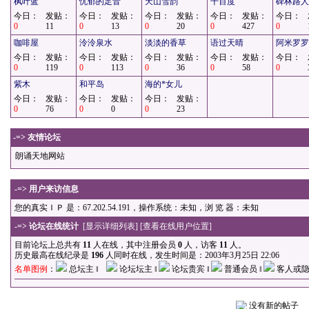
枫叶蓝
忧郁的足音
天山雪韵
千百度
碑林路人
今日：
发贴：
今日：
发贴：
今日：
发贴：
今日：
发贴：
今日：
0
11
0
13
0
20
0
427
0
咖啡屋
泠泠泉水
淡淡的香草
语过天晴
阿米罗罗
今日：
发贴：
今日：
发贴：
今日：
发贴：
今日：
发贴：
今日：
0
119
0
113
0
36
0
58
0
紫木
和平岛
海的*女儿
今日：
发贴：
今日：
发贴：
今日：
发贴：
0
76
0
0
0
23
-=> 友情论坛
朗诵天地网站
-=> 用户来访信息
您的真实ＩＰ 是：67.202.54.191，操作系统：未知，浏 览 器：未知
-=> 论坛在线统计
[
显示详细列表
] [
查看在线用户位置
]
目前论坛上总共有
11
人在线，其中注册会员
0
人，访客
11
人。
历史最高在线纪录是
196
人同时在线，发生时间是：2003年3月25日 22:06
名单图例
：
总坛主 ‖
论坛坛主 ‖
论坛贵宾 ‖
普通会员 ‖
客人或隐
没有新的帖