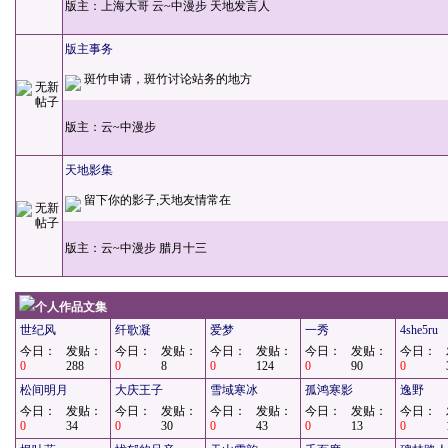
版主：
上海大哥
云~中漫步
天地发言人
版主事务
斑竹申请，斑竹讨论站务的地方
版主：
云~中漫步
天地影集
留下你的影子,天地友情常在
版主：
云~中漫步
腊月十三
个人作品文集
世纪风
纤歌凝
爱梦
一秀
4she5ru
今日：
发贴：
今日：
发贴：
今日：
发贴：
今日：
发贴：
今日：
0
288
0
8
0
124
0
90
0
松间明月
大庆王子
雪域寒冰
孤鸿寒影
逸野
今日：
发贴：
今日：
发贴：
今日：
发贴：
今日：
发贴：
今日：
0
34
0
30
0
43
0
13
0