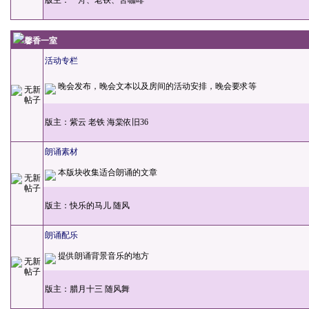
版主：
一舟、老铁、苦咖啡
馨香一室
活动专栏
晚会发布，晚会文本以及房间的活动安排，晚会要求等
版主：
紫云
老铁
海棠依旧36
朗诵素材
本版块收集适合朗诵的文章
版主：
快乐的马儿
随风
朗诵配乐
提供朗诵背景音乐的地方
版主：
腊月十三
随风舞