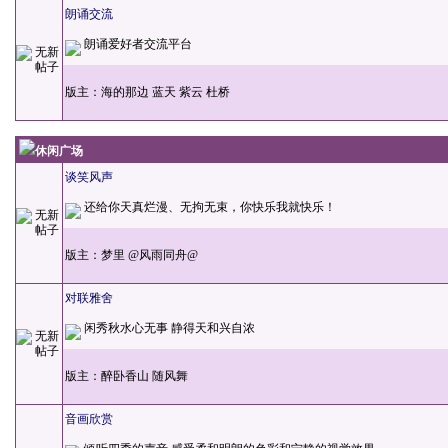
朗诵交流
朗诵爱好者交流平台
版主：
海的那边
蓝天
紫云
杜桥
休闲广场
谈笑风声
还给你天真烂漫、无拘无束，你快乐我就快乐！
版主：
梦里
@风雨同舟@
对联雅舍
闲秀秋水心无事 静得天和兴自浓
版主：
醉卧香山
随风舞
音画欣赏