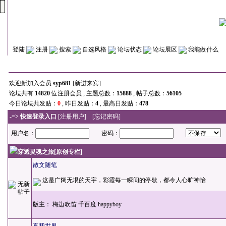
登陆
注册
搜索
自选风格
论坛状态
论坛展区
我能做什么
欢迎新加入会员
syp681
[
新进来宾
]
论坛共有
14820
位注册会员 , 主题总数：
15888
, 帖子总数：
56105
今日论坛共发贴：
0
, 昨日发贴：
4
, 最高日发贴：
478
-=> 快速登录入口
[
注册用户
] [
忘记密码
]
用户名：
密码：
穿透灵魂之旅[原创专栏]
散文随笔
这是广阔无垠的天宇，彩霞每一瞬间的停歇，都令人心旷神怡
版主：
梅边吹笛
千百度
happyboy