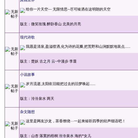
真我世界
给你一片天空--- 无限情思--尽可倾洒在这明朗的天空
版主：
微笑玫瑰
醉卧香山
北美的月亮
现代诗歌
我愿是清泉,盈溢喷洒,化为诗的花瓣,把荒野和山涧默默地装点......
版主：
楚妖
古之月
云~中漫步
李显
小说故事
岁月流逝,太阳依旧能把过去的旧梦唤起......
版主：
泠泠泉水
两天
杂文随想
这里是网友沙龙，茶香缭绕···一起来倾听四季的轻声细语吧！
版主：
山杏
落寞的梧桐
泠泠泉水
海的*女儿