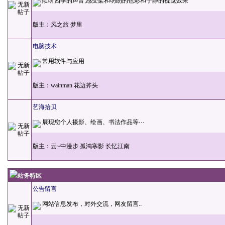
倾听四季的声音,感受柔和明朗的色彩和宁静的视觉效果
版主：
风之旅
梦里
电脑技术
常用软件与应用
版主：
wainman
花边斧头
艺海拾贝
展现您个人摄影、绘画、书法作品等···
版主：
云~中漫步
孤鸿寒影
长忆江南
站务特区
公告留言
网站信息发布，对外交流，网友留言..