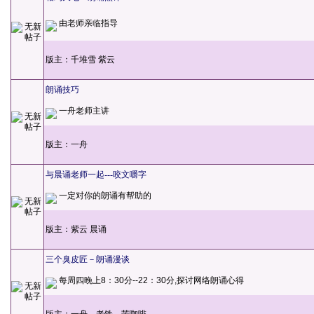
由老师亲临指导
版主：
千堆雪
紫云
朗诵技巧
一舟老师主讲
版主：
一舟
与晨诵老师一起---咬文嚼字
一定对你的朗诵有帮助的
版主：
紫云
晨诵
三个臭皮匠－朗诵漫谈
每周四晚上8：30分--22：30分,探讨网络朗诵心得