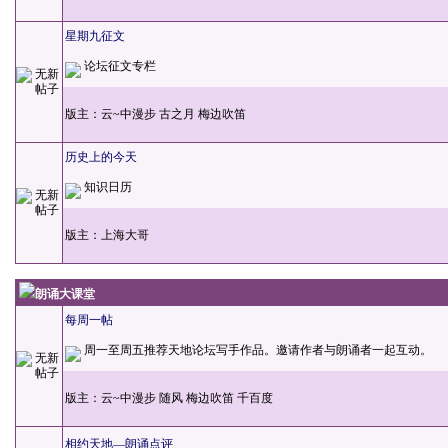
星期九征文
论坛征文专栏
版主：
云~中漫步
古之月
梅边吹笛
历史上的今天
知识日历
版主：
上海大哥
朗诵大课堂
每周一帖
周一至周五推荐天地论坛写手作品。邀请作者与朗诵者一起互动。
版主：
云~中漫步
随风
梅边吹笛
千百度
相约天地—朗诵点评